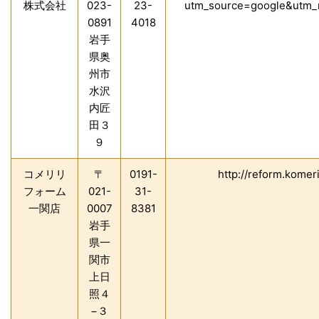
株式会社
023-
23-
utm_source=google&utm_
0891
4018
岩手
県奥
州市
水沢
内匠
田３
９
コメリリ
〒
0191-
http://reform.komer
フォーム
021-
31-
一関店
0007
8381
岩手
県一
関市
上日
照４
−３