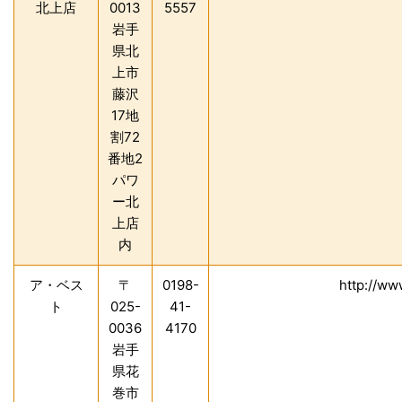
北上店
0013
5557
岩手
県北
上市
藤沢
17地
割72
番地2
パワ
ー北
上店
内
ア・ベス
〒
0198-
http://ww
ト
025-
41-
0036
4170
岩手
県花
巻市