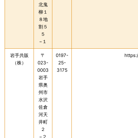
北鬼
柳１
８地
割５
５
−１
岩手共販
〒
0197-
https:
（株）
023-
25-
0003
3175
岩手
県奥
州市
水沢
佐倉
河天
井町
２
−２