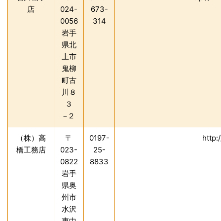
店
024-
673-
0056
314
岩手
県北
上市
鬼柳
町古
川８
３
−２
（株）高
〒
0197-
http:
橋工務店
023-
25-
0822
8833
岩手
県奥
州市
水沢
東中