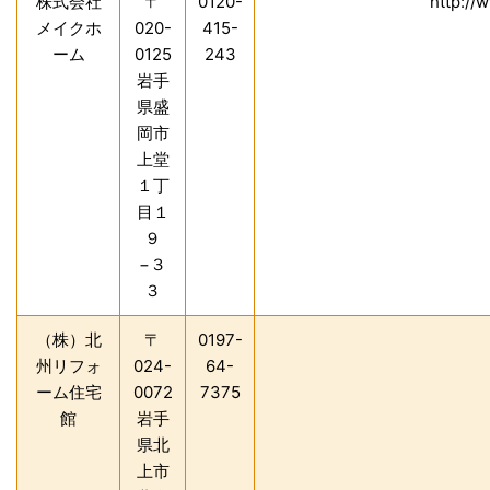
株式会社
〒
0120-
http://
メイクホ
020-
415-
ーム
0125
243
岩手
県盛
岡市
上堂
１丁
目１
９
−３
３
（株）北
〒
0197-
州リフォ
024-
64-
ーム住宅
0072
7375
館
岩手
県北
上市