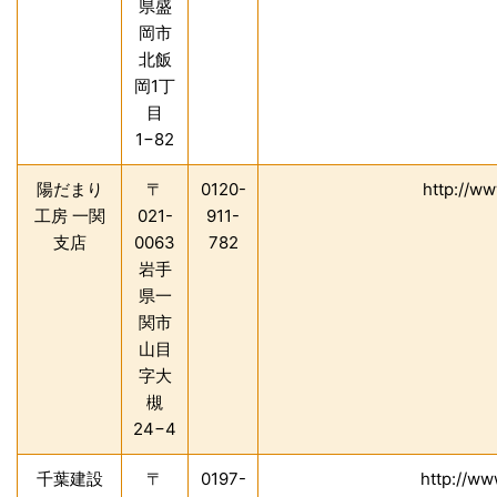
県盛
岡市
北飯
岡1丁
目
1−82
陽だまり
〒
0120-
http://w
工房 一関
021-
911-
支店
0063
782
岩手
県一
関市
山目
字大
槻
24−4
千葉建設
〒
0197-
http://ww