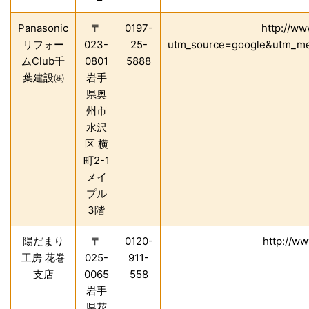
Panasonic
〒
0197-
http://ww
リフォー
023-
25-
utm_source=google&utm_m
ムClub千
0801
5888
葉建設㈱
岩手
県奥
州市
水沢
区 横
町2-1
メイ
プル
3階
陽だまり
〒
0120-
http://w
工房 花巻
025-
911-
支店
0065
558
岩手
県花