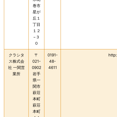
巻市
星が
丘１
丁目
１２
−３
０
クラシタ
〒
0191-
http:
ス株式会
021-
48-
社 一関営
0902
4611
業所
岩手
県一
関市
萩荘
本町
萩荘
本町