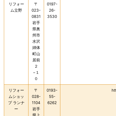
リフォー
〒
0197-
ム立野
023-
26-
0831
3530
岩手
県奥
州市
水沢
姉体
町山
居前
２
−１
０
リフォー
〒
0193-
ht
ムショッ
028-
55-
プ ランナ
1104
6262
ー
岩手
県上