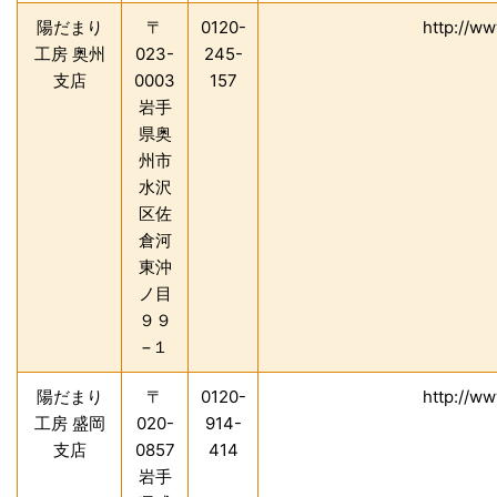
陽だまり
〒
0120-
http://w
工房 奥州
023-
245-
支店
0003
157
岩手
県奥
州市
水沢
区佐
倉河
東沖
ノ目
９９
−１
陽だまり
〒
0120-
http://w
工房 盛岡
020-
914-
支店
0857
414
岩手