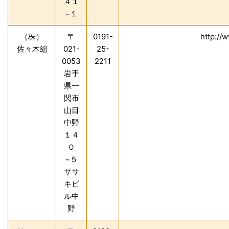
４１
−１
（株）
〒
0191-
http://
佐々木組
021-
25-
0053
2211
岩手
県一
関市
山目
中野
１４
０
−５
ササ
キビ
ル中
野