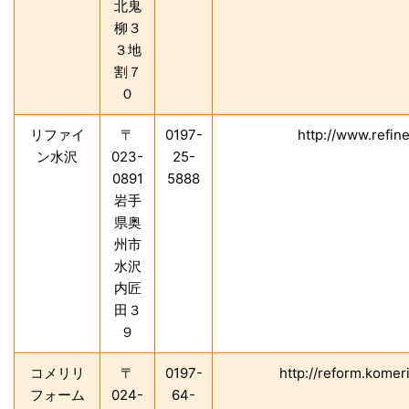
北鬼
柳３
３地
割７
０
リファイ
〒
0197-
http://www.refi
ン水沢
023-
25-
0891
5888
岩手
県奥
州市
水沢
内匠
田３
９
コメリリ
〒
0197-
http://reform.komer
フォーム
024-
64-