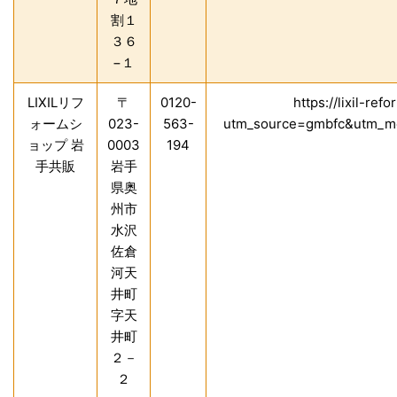
割１
３６
−１
LIXILリフ
〒
0120-
https://lixil-r
ォームシ
023-
563-
utm_source=gmbfc&utm_m
ョップ 岩
0003
194
手共販
岩手
県奥
州市
水沢
佐倉
河天
井町
字天
井町
２－
２