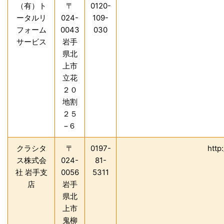
（有）ト
〒
0120-
ータルリ
024-
109-
フォーム
0043
030
サービス
岩手
県北
上市
立花
２０
地割
２５
−６
クラシタ
〒
0197-
http:
ス株式会
024-
81-
社 岩手支
0056
5311
店
岩手
県北
上市
鬼柳