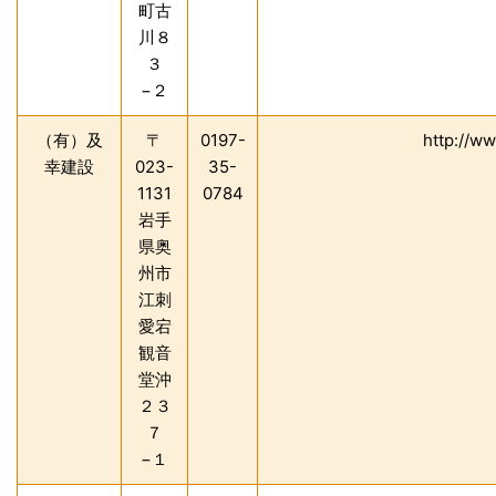
町古
川８
３
−２
（有）及
〒
0197-
http://w
幸建設
023-
35-
1131
0784
岩手
県奥
州市
江刺
愛宕
観音
堂沖
２３
７
−１