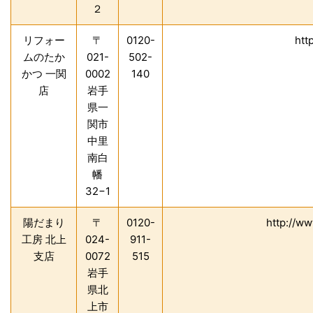
２
リフォー
〒
0120-
htt
ムのたか
021-
502-
かつ 一関
0002
140
店
岩手
県一
関市
中里
南白
幡
32−1
陽だまり
〒
0120-
http://w
工房 北上
024-
911-
支店
0072
515
岩手
県北
上市