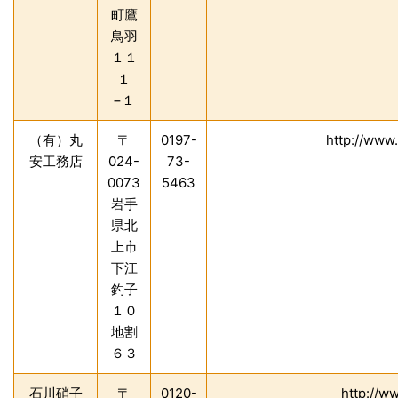
町鷹
鳥羽
１１
１
−１
（有）丸
〒
0197-
http://www
安工務店
024-
73-
0073
5463
岩手
県北
上市
下江
釣子
１０
地割
６３
石川硝子
〒
0120-
http://w