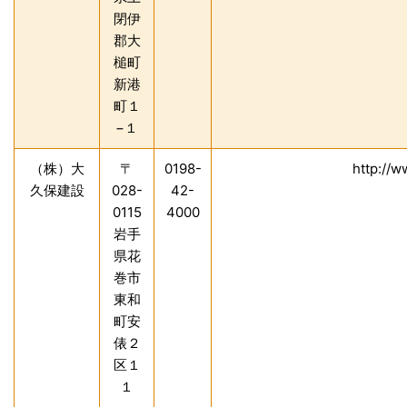
閉伊
郡大
槌町
新港
町１
−１
（株）大
〒
0198-
http://w
久保建設
028-
42-
0115
4000
岩手
県花
巻市
東和
町安
俵２
区１
１