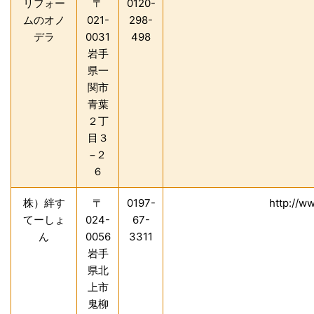
リフォー
〒
0120-
ムのオノ
021-
298-
デラ
0031
498
岩手
県一
関市
青葉
２丁
目３
−２
６
株）絆す
〒
0197-
http://w
てーしょ
024-
67-
ん
0056
3311
岩手
県北
上市
鬼柳