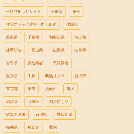
一括見積もりサイト
三重県
事例
住宅ストック維持・向上促進
体験談
北海道
千葉県
和歌山県
埼玉県
外壁塗装
富山県
山梨県
岐阜県
岩手県
悪徳業者
悪質業者
愛知県
手順
断熱リノベ
新潟県
東京都
業者
洗面所
港区
滋賀県
目黒区
相見積もり
省エネ改修
石川県
神奈川県
福井県
補助金
費用