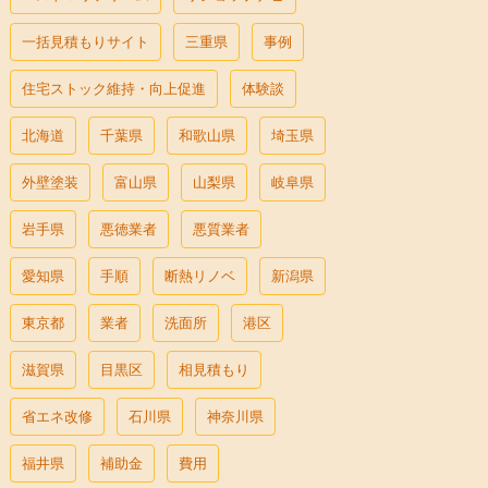
一括見積もりサイト
三重県
事例
住宅ストック維持・向上促進
体験談
北海道
千葉県
和歌山県
埼玉県
外壁塗装
富山県
山梨県
岐阜県
岩手県
悪徳業者
悪質業者
愛知県
手順
断熱リノベ
新潟県
東京都
業者
洗面所
港区
滋賀県
目黒区
相見積もり
省エネ改修
石川県
神奈川県
福井県
補助金
費用