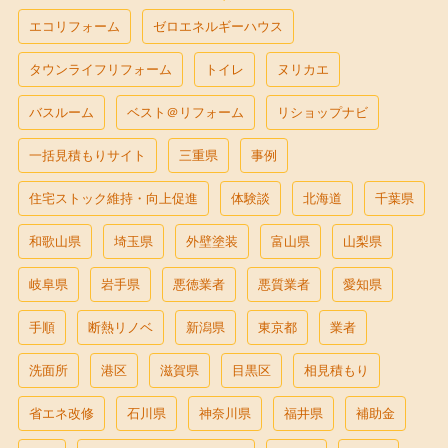
エコリフォーム
ゼロエネルギーハウス
タウンライフリフォーム
トイレ
ヌリカエ
バスルーム
ベスト＠リフォーム
リショップナビ
一括見積もりサイト
三重県
事例
住宅ストック維持・向上促進
体験談
北海道
千葉県
和歌山県
埼玉県
外壁塗装
富山県
山梨県
岐阜県
岩手県
悪徳業者
悪質業者
愛知県
手順
断熱リノベ
新潟県
東京都
業者
洗面所
港区
滋賀県
目黒区
相見積もり
省エネ改修
石川県
神奈川県
福井県
補助金