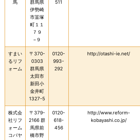
馬
群馬県
511
伊勢崎
市韮塚
町１１
７９
−９
すまい
〒370-
0120-
http://otashi-ie.net/
るリフ
0303
993-
ォーム
群馬県
292
太田市
新田小
金井町
1327-5
株式会
〒379-
0120-
http://www.reform-
社リフ
2166 群
618-
kobayashi.co.jp/
ォーム
馬県前
456
コバヤ
橋市野