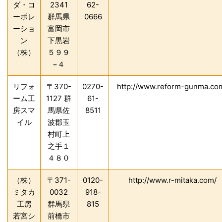
ダ・コ
2341
62-
ーポレ
群馬県
0666
ーショ
富岡市
ン
下黒岩
（株）
５９９
−４
リフォ
〒370-
0270-
http://www.reform-gunma.co
ーム工
1127 群
61-
房スマ
馬県佐
8511
イル
波郡玉
村町上
之手１
４８０
（株）
〒371-
0120-
http://www.r-mitaka.com/
ミタカ
0032
918-
工房
群馬県
815
若宮シ
前橋市