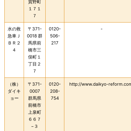
賀野町
１７１
７
水の救
〒371-
0120-
-
急車Ｊ
0018 群
506-
ＢＲ２
馬県前
217
４
橋市三
俣町１
丁目２
７
（株）
〒371-
0120-
http://www.daikyo-reform.co
ダイキ
0007
208-
ョー
群馬県
754
前橋市
上泉町
６６７
−３