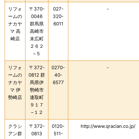
リフォ
〒370-
027-
-
ームの
0046
320-
ナカヤ
群馬県
6011
マ 高
高崎市
崎店
末広町
２６２
−５
リフォ
〒372-
0270-
-
ームの
0812 群
40-
ナカヤ
馬県伊
6577
マ 伊
勢崎市
勢崎店
連取町
９１７
−１２
クラシ
〒372-
0120-
http://www.qracian.co.jp/
アン群
0813
511-