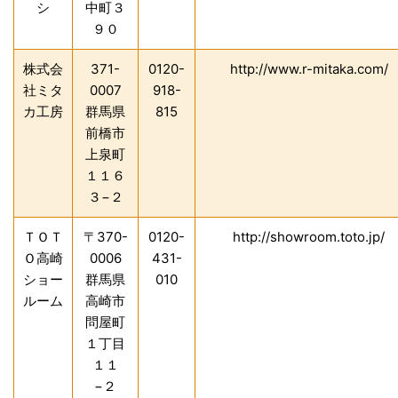
シ
中町３
９０
株式会
371-
0120-
http://www.r-mitaka.com/
社ミタ
0007
918-
カ工房
群馬県
815
前橋市
上泉町
１１６
３−２
ＴＯＴ
〒370-
0120-
http://showroom.toto.jp/
Ｏ高崎
0006
431-
ショー
群馬県
010
ルーム
高崎市
問屋町
１丁目
１１
−２