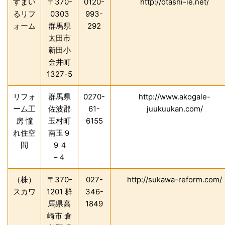
すまい
〒370-
0120-
http://otashi-ie.net/
るリフ
0303
993-
ォーム
群馬県
292
太田市
新田小
金井町
1327-5
リフォ
群馬県
0270-
http://www.akogale-
ーム工
佐波郡
61-
juukuukan.com/
房 憧
玉村町
6155
れ住空
南玉９
間
９４
−４
（株）
〒370-
027-
http://sukawa-reform.com/
スカワ
1201 群
346-
馬県高
1849
崎市 倉