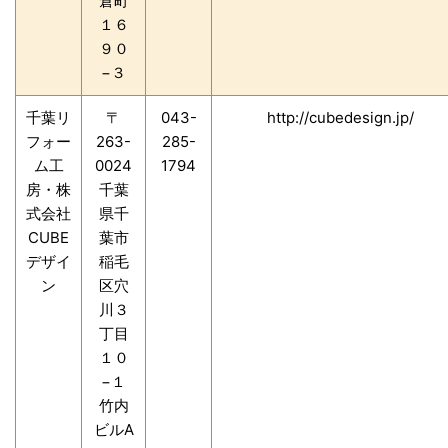
倉町
１６
９０
−３
千葉リ
〒
043-
http://cubedesign.jp/
フォー
263-
285-
ム工
0024
1794
房・株
千葉
式会社
県千
CUBE
葉市
デザイ
稲毛
ン
区穴
川３
丁目
１０
−１
竹内
ビルA