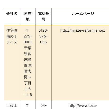
会社名
所在
電話番
ホームページ
地
号
住宅設
〒
0120-
http://mirize-reform.shop/
備のミ
275-
375-
ライズ
0001
056
千葉
県習
志野
市 東
習志
野５
丁目
１６
−１６
土佐工
〒
04-
http://www.tosa-