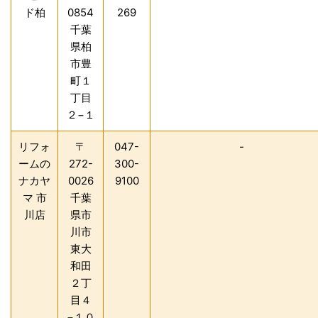
ド柏
0854
269
千葉
県柏
市豊
町１
丁目
２−１
リフォ
〒
047-
-
ームの
272-
300-
ナカヤ
0026
9100
マ 市
千葉
川店
県市
川市
東大
和田
２丁
目４
−１０