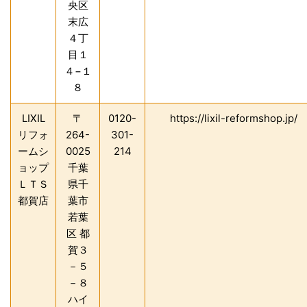
央区
末広
４丁
目１
４−１
８
LIXIL
〒
0120-
https://lixil-reformshop.jp/
リフォ
264-
301-
ームシ
0025
214
ョップ
千葉
ＬＴＳ
県千
都賀店
葉市
若葉
区 都
賀３
－５
－８
ハイ