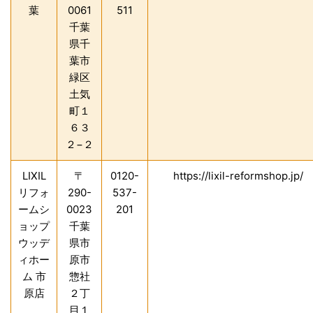
葉
0061
511
千葉
県千
葉市
緑区
土気
町１
６３
２−２
LIXIL
〒
0120-
https://lixil-reformshop.jp/
リフォ
290-
537-
ームシ
0023
201
ョップ
千葉
ウッデ
県市
ィホー
原市
ム 市
惣社
原店
２丁
目１