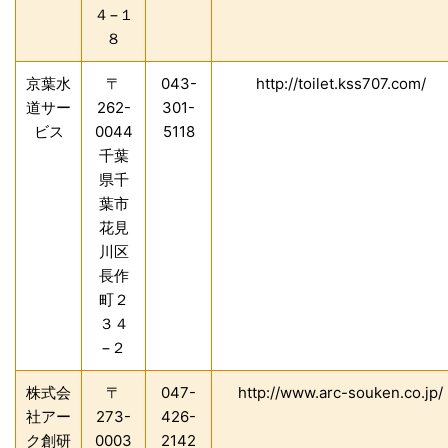
４−１
８
京葉水
〒
043-
http://toilet.kss707.com/
道サー
262-
301-
ビス
0044
5118
千葉
県千
葉市
花見
川区
長作
町２
３４
−２
株式会
〒
047-
http://www.arc-souken.co.jp/
社アー
273-
426-
ク創研
0003
2142