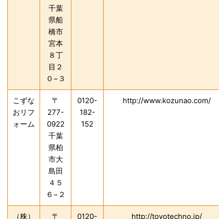
千葉
県船
橋市
宮本
８丁
目２
０−３
こずな
〒
0120-
http://www.kozunao.com/
おリフ
277-
182-
ォーム
0922
152
千葉
県柏
市大
島田
４５
６−２
（株）
〒
0120-
http://toyotechno.jp/