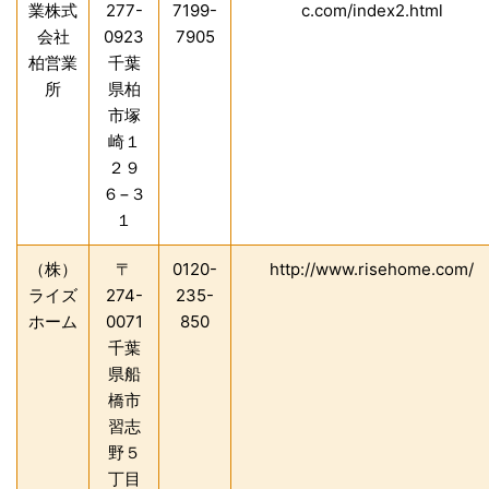
業株式
277-
7199-
c.com/index2.html
会社
0923
7905
柏営業
千葉
所
県柏
市塚
崎１
２９
６−３
１
（株）
〒
0120-
http://www.risehome.com/
ライズ
274-
235-
ホーム
0071
850
千葉
県船
橋市
習志
野５
丁目