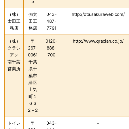
５
（株）
㈲太
043-
http://ota.sakuraweb.com/
太田工
田工
487-
務店
務店
7791
（株）
〒
0120-
http://www.qracian.co.jp/
クラシ
267-
888-
アン
0061
700
南千葉
千葉
営業所
県千
葉市
緑区
土気
町１
６３
２−２
トイレ
〒
043-
-