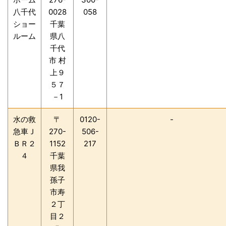
八千代
0028
058
ショー
千葉
ルーム
県八
千代
市 村
上９
５７
－1
水の救
〒
0120-
-
急車Ｊ
270-
506-
ＢＲ２
1152
217
４
千葉
県我
孫子
市寿
２丁
目２