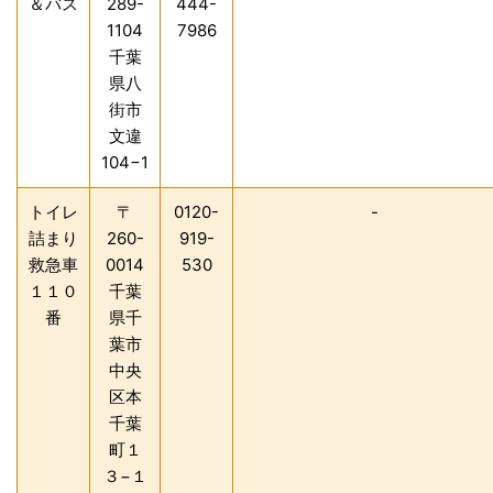
＆バス
289-
444-
1104
7986
千葉
県八
街市
文違
104−1
トイレ
〒
0120-
-
詰まり
260-
919-
救急車
0014
530
１１０
千葉
番
県千
葉市
中央
区本
千葉
町１
３−１