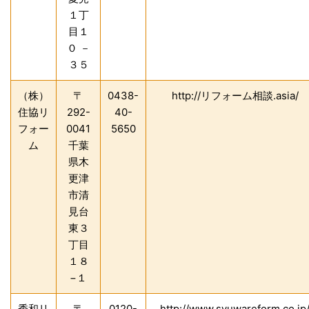
１丁
目１
０ －
３５
（株）
〒
0438-
http://リフォーム相談.asia/
住協リ
292-
40-
フォー
0041
5650
ム
千葉
県木
更津
市清
見台
東３
丁目
１８
−１
秀和リ
〒
0120-
http://www.syuwareform.co.jp