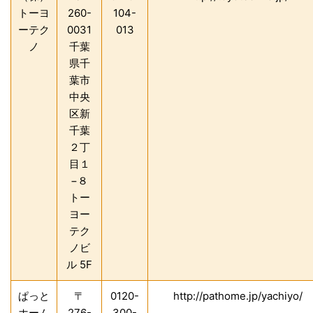
トーヨ
260-
104-
ーテク
0031
013
ノ
千葉
県千
葉市
中央
区新
千葉
２丁
目１
−８
トー
ヨー
テク
ノビ
ル 5F
ぱっと
〒
0120-
http://pathome.jp/yachiyo/
ホーム
276-
300-